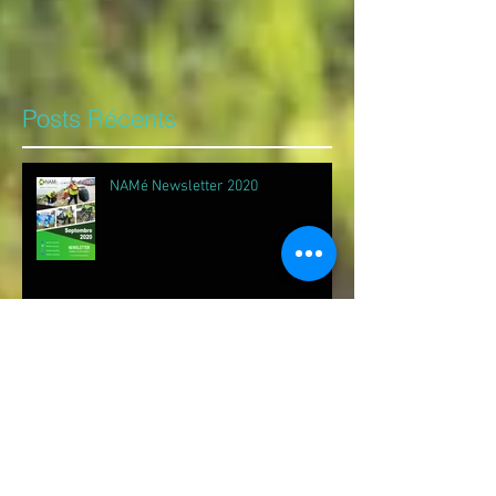
nous avons remporté la compétition
"Entrepreneurs sans Frontières" (Ondernemen
zonder Grenzen)...
Posts Récents
NAMé Newsletter 2020
NAMé Recycling Août 2020